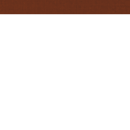
KATEGORIEN / SCHLAGWÖRTER
FRÜHLING
GEBRATEN
PASTA
VEGETAR
REFERENZEN
SCHROTUNDKORN.DE/REZEPTE/PAPPARDE
FOTOS