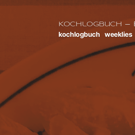
Zum
Inhalt
E
Kochlogbuch
springen
kochlogbuch
weeklies