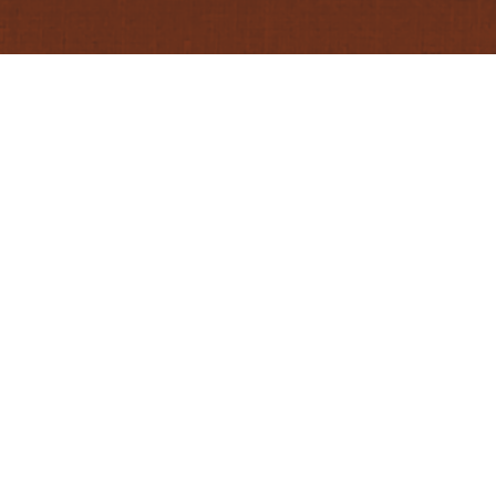
ISCH
BASILIKUM
PAPPARDELLE
PARMESAN
SPARGEL
ZITRONENSAFT
LLE-MIT-SPARGEL