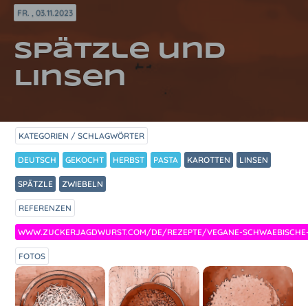
FR. , 03.11.2023
Spätzle und
Linsen
KATEGORIEN / SCHLAGWÖRTER
DEUTSCH
GEKOCHT
HERBST
PASTA
KAROTTEN
LINSEN
SPÄTZLE
ZWIEBELN
REFERENZEN
WWW.ZUCKERJAGDWURST.COM/DE/REZEPTE/VEGANE-SCHWAEBISCHE-L
FOTOS