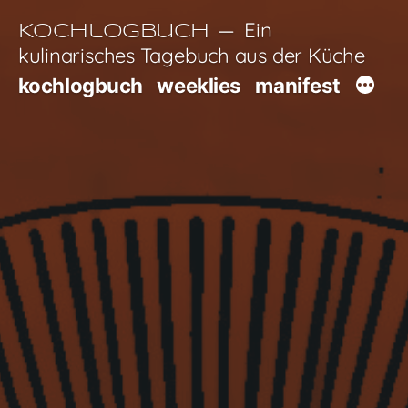
Zum
Ein
Kochlogbuch
Inhalt
kulinarisches Tagebuch aus der Küche
springen
kochlogbuch
weeklies
manifest