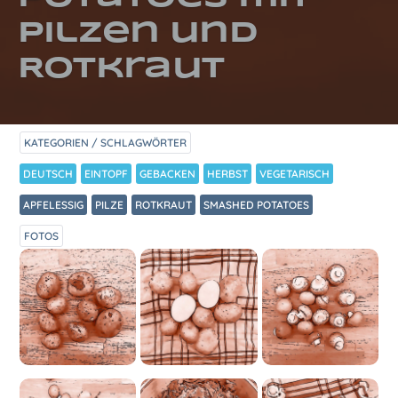
Pilzen und
Rotkraut
KATEGORIEN / SCHLAGWÖRTER
DEUTSCH
EINTOPF
GEBACKEN
HERBST
VEGETARISCH
APFELESSIG
PILZE
ROTKRAUT
SMASHED POTATOES
FOTOS