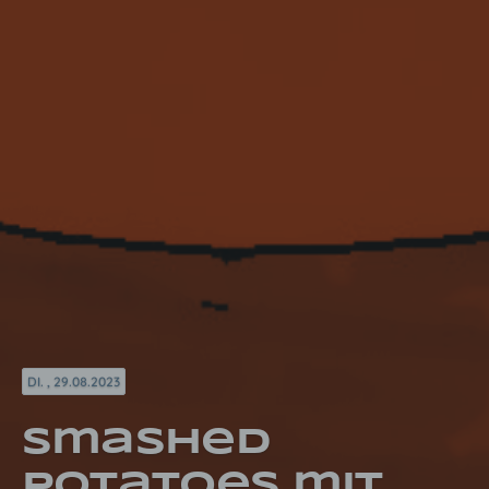
DI. , 29.08.2023
Smashed
Potatoes mit