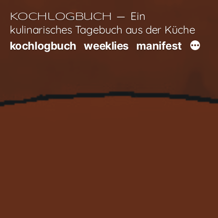
Zum
Ein
Kochlogbuch
Inhalt
kulinarisches Tagebuch aus der Küche
springen
kochlogbuch
weeklies
manifest