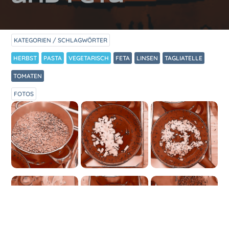
KATEGORIEN / SCHLAGWÖRTER
HERBST
PASTA
VEGETARISCH
FETA
LINSEN
TAGLIATELLE
TOMATEN
FOTOS