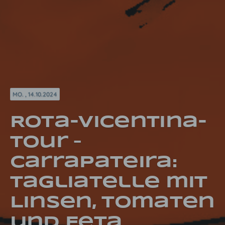
MO. , 14.10.2024
Rota-Vicentina-
Tour –
Carrapateira:
Tagliatelle mit
Linsen, Tomaten
und Feta