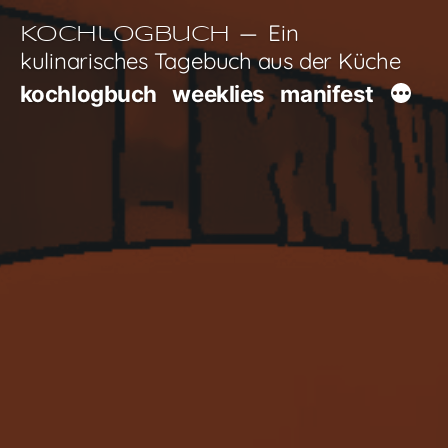
Zum
Ein
Kochlogbuch
Inhalt
kulinarisches Tagebuch aus der Küche
springen
kochlogbuch
weeklies
manifest