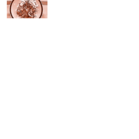
ZUBEREITUNG
Artischocken in Salzwasser kochen, bis sie
weich sind. Tagliatelle al dente kochen. In
einer Pfanne Champignons anbraten, mit
Sahne ablöschen und Bleu d’Auvergne
hinzufügen. Mit Salz und Pfeffer
abschmecken. Tagliatelle unter die Soße
mischen und servieren.