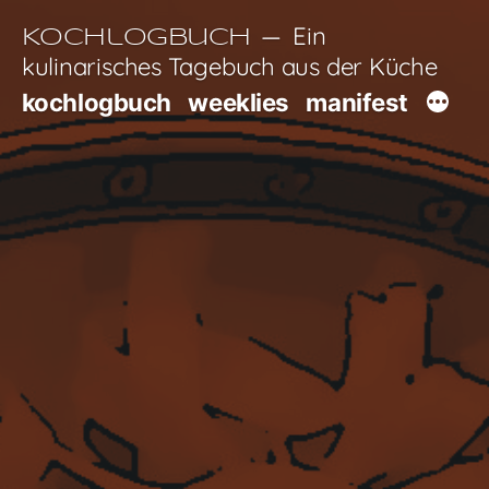
Zum
Ein
Kochlogbuch
Inhalt
kulinarisches Tagebuch aus der Küche
springen
kochlogbuch
weeklies
manifest