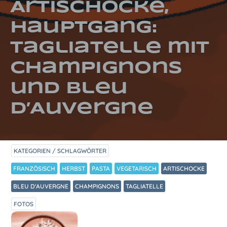
Artischocke,
Hauptgang:
Tagliatelle mit
Champignons
und Bleu
d’Auvergne
KATEGORIEN / SCHLAGWÖRTER
FRANZÖSISCH
HERBST
PASTA
VEGETARISCH
ARTISCHOCKE
BLEU D'AUVERGNE
CHAMPIGNONS
TAGLIATELLE
FOTOS