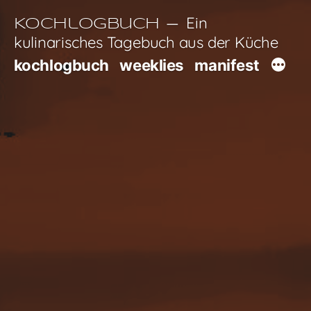
Zum
Ein
Kochlogbuch
Inhalt
kulinarisches Tagebuch aus der Küche
springen
kochlogbuch
weeklies
manifest