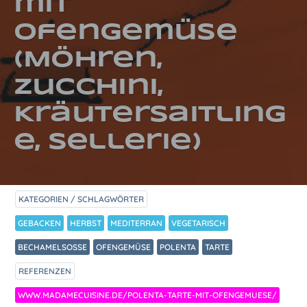
mit
Ofengemüse
(Möhren,
Zucchini,
Kräutersaitling
e, Sellerie)
KATEGORIEN / SCHLAGWÖRTER
GEBACKEN
HERBST
MEDITERRAN
VEGETARISCH
BECHAMELSOSSE
OFENGEMÜSE
POLENTA
TARTE
REFERENZEN
WWW.MADAMECUISINE.DE/POLENTA-TARTE-MIT-OFENGEMUESE/