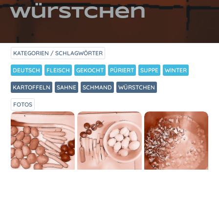
Würstchen
KATEGORIEN / SCHLAGWÖRTER
DEUTSCH
FLEISCH
GEKOCHT
PÜRIERT
SUPPE
WINTER
KARTOFFELN
SAHNE
SCHMAND
WÜRSTCHEN
FOTOS