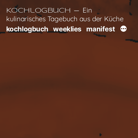
Zum
Ein
Kochlogbuch
Inhalt
kulinarisches Tagebuch aus der Küche
springen
kochlogbuch
weeklies
manifest