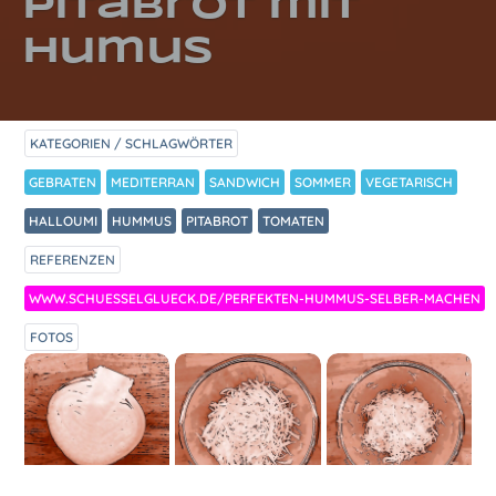
Pitabrot mit
Humus
KATEGORIEN / SCHLAGWÖRTER
GEBRATEN
MEDITERRAN
SANDWICH
SOMMER
VEGETARISCH
HALLOUMI
HUMMUS
PITABROT
TOMATEN
REFERENZEN
WWW.SCHUESSELGLUECK.DE/PERFEKTEN-HUMMUS-SELBER-MACHEN
FOTOS