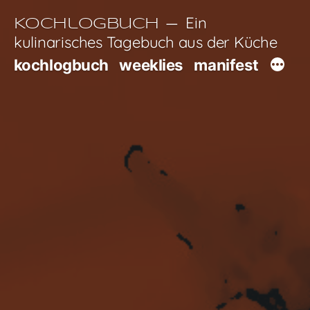
Zum
Ein
Kochlogbuch
Inhalt
kulinarisches Tagebuch aus der Küche
springen
kochlogbuch
weeklies
manifest