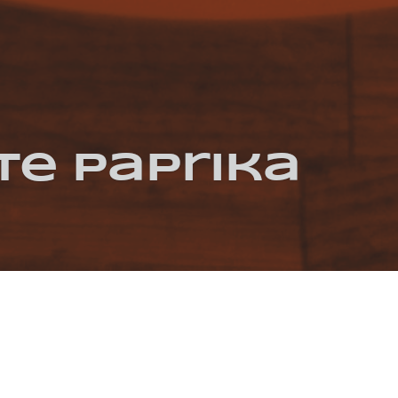
te Paprika
OGHURT
KREUZKÜMMEL
PAPRIKA
QUARK
SOJAGRANULAT
TOMATEN