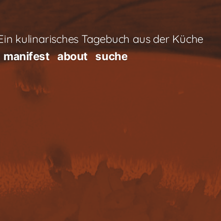
in kulinarisches Tagebuch aus der Küche
manifest
about
suche