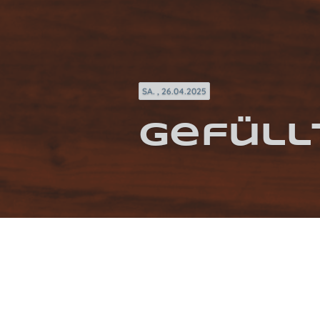
SA. , 26.04.2025
Gefüll
KATEGORIEN / SCHLAGWÖRTER
FRÜHLING
GEBACKEN
VEGETARISCH
J