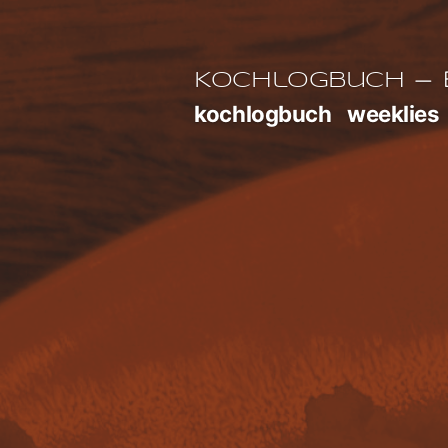
Zum
Inhalt
E
Kochlogbuch
springen
kochlogbuch
weeklies