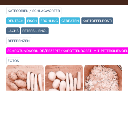
KATEGORIEN / SCHLAGWÖRTER
DEUTSCH
FISCH
FRÜHLING
GEBRATEN
KARTOFFELRÖSTI
LACHS
PETERSILIENÖL
REFERENZEN
SCHROTUNDKORN.DE/REZEPTE/KAROTTENROESTI-MIT-PETERSILIENOEL
FOTOS