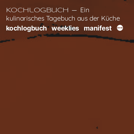
Zum
Ein
Kochlogbuch
Inhalt
kulinarisches Tagebuch aus der Küche
springen
kochlogbuch
weeklies
manifest