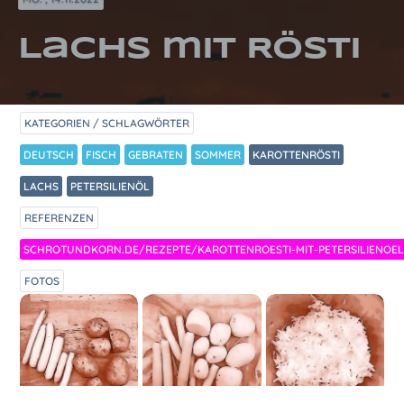
Lachs mit Rösti
KATEGORIEN / SCHLAGWÖRTER
DEUTSCH
FISCH
GEBRATEN
SOMMER
KAROTTENRÖSTI
LACHS
PETERSILIENÖL
REFERENZEN
SCHROTUNDKORN.DE/REZEPTE/KAROTTENROESTI-MIT-PETERSILIENOEL
FOTOS