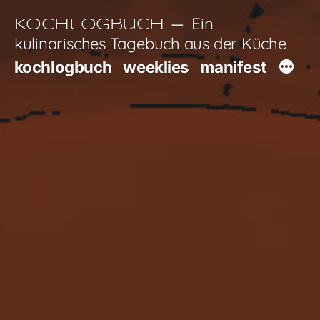
Zum
Ein
Kochlogbuch
Inhalt
kulinarisches Tagebuch aus der Küche
springen
kochlogbuch
weeklies
manifest