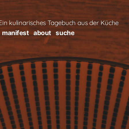
in kulinarisches Tagebuch aus der Küche
manifest
about
suche