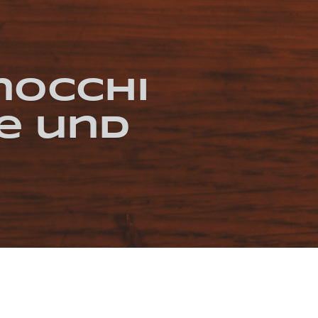
nocchi
e und