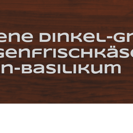
ene Dinkel-G
egenfrischkäs
en-Basilikum