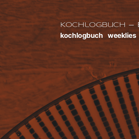
Zum
Inhalt
E
Kochlogbuch
springen
kochlogbuch
weeklies