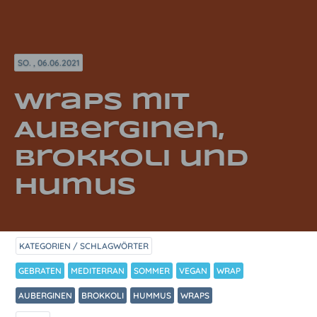
SO. , 06.06.2021
Wraps mit
Auberginen,
Brokkoli und
Humus
KATEGORIEN / SCHLAGWÖRTER
GEBRATEN
MEDITERRAN
SOMMER
VEGAN
WRAP
AUBERGINEN
BROKKOLI
HUMMUS
WRAPS