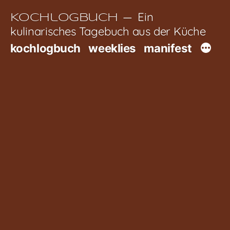
Zum
Ein
Kochlogbuch
Inhalt
kulinarisches Tagebuch aus der Küche
springen
kochlogbuch
weeklies
manifest