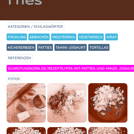
tties
KATEGORIEN / SCHLAGWÖRTER
FRÜHLING
GEBACKEN
MEDITERRAN
VEGETARISCH
WRAP
KICHERERBSEN
PATTIES
TAHINI-JOGHURT
TORTILLAS
REFERENZEN
SCHROTUNDKORN.DE/REZEPTE/PITA-MIT-PATTIES-UND-MINZE-JOGHUR
FOTOS