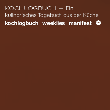
Zum
Ein
Kochlogbuch
Inhalt
kulinarisches Tagebuch aus der Küche
springen
kochlogbuch
weeklies
manifest