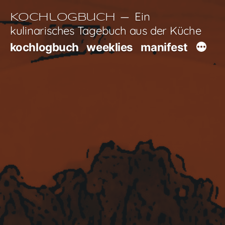
Zum
Ein
Kochlogbuch
Inhalt
kulinarisches Tagebuch aus der Küche
springen
kochlogbuch
weeklies
manifest