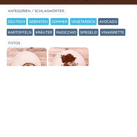
KATEGORIEN / SCHLAGWÖRTER
DEUTSCH
GEBRATEN
SOMMER
VEGETARISCH
AVOCADO
KARTOFFELN
KRÄUTER
RADICCHIO
SPIEGELEI
VINAIGRETTE
FOTOS
ZUBEREITUNG
Schnelles Essen vor dem Einkaufen:
Spiegelei mit Kartoffeln und Kräutern und