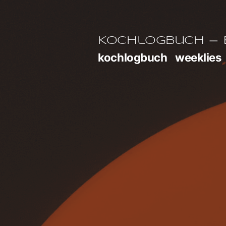
Zum
Inhalt
E
Kochlogbuch
springen
kochlogbuch
weeklies