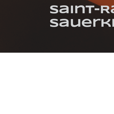
Saint-
Sauerk
KATEGORIEN / SCHLAGWÖRTER
AUFLAUF
GEBACKEN
HERBST
RESTEE
FOTOS