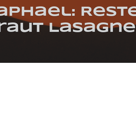
Raphael: Rest
raut Lasagne
SSEN
VEGETARISCH
BECHAMELSOSSE
KÄSE
LASAGNEBLÄTTER
SAUER