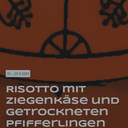
DI. , 23.11.2021
Risotto mit
Ziegenkäse und
getrockneten
Pfifferlingen