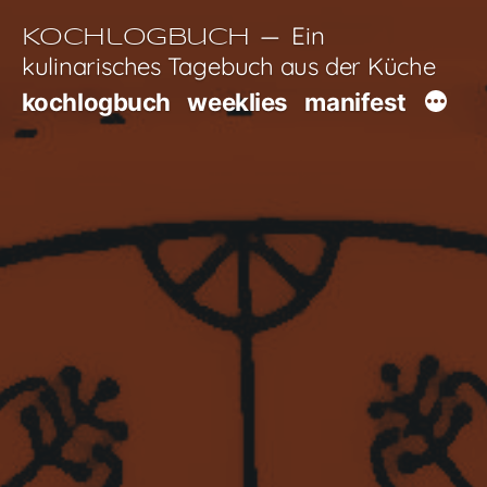
Zum
Ein
Kochlogbuch
Inhalt
kulinarisches Tagebuch aus der Küche
springen
kochlogbuch
weeklies
manifest