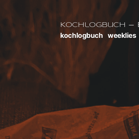
Zum
Inhalt
E
Kochlogbuch
springen
kochlogbuch
weeklies