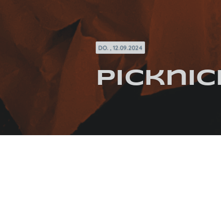
DO. , 12.09.2024
Pickni
KATEGORIEN / SCHLAGWÖRTER
BROT
DEUTSCH
SOMMER
VEGETARIS
FOTOS