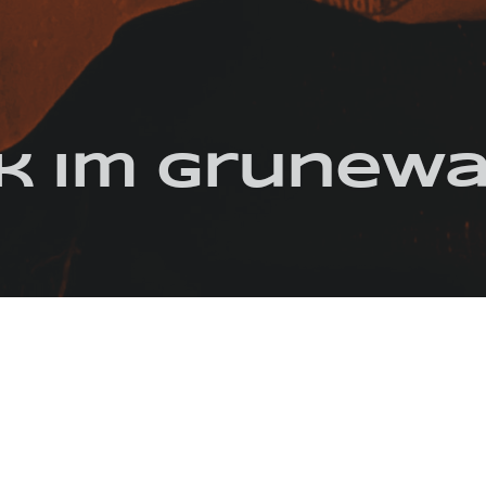
ck im Grunew
CH
KÄSE
KNUSPERSTANGE
KRAUT
LINSEN
PICKNICK
TEIGTASCHE