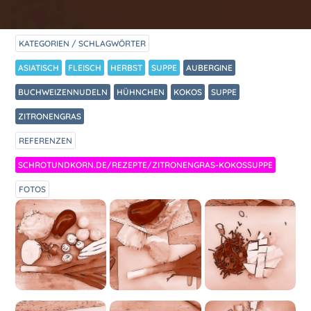
KATEGORIEN / SCHLAGWÖRTER
ASIATISCH
FLEISCH
HERBST
SUPPE
AUBERGINE
BUCHWEIZENNUDELN
HÜHNCHEN
KOKOS
SUPPE
ZITRONENGRAS
REFERENZEN
SCHROTUNDKORN.DE/REZEPTE/ZITRONENGRAS-KOKOSSUPPE
FOTOS