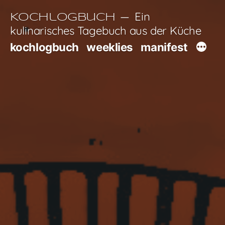
Zum
Ein
Kochlogbuch
Inhalt
kulinarisches Tagebuch aus der Küche
springen
kochlogbuch
weeklies
manifest