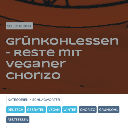
SO. , 21.01.2024
Grünkohlessen
– Reste mit
veganer
Chorizo
KATEGORIEN / SCHLAGWÖRTER
DEUTSCH
GEBRATEN
VEGAN
WINTER
CHORIZO
GRÜNKOHL
RESTEESSEN