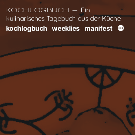
Zum
Ein
Kochlogbuch
Inhalt
kulinarisches Tagebuch aus der Küche
springen
kochlogbuch
weeklies
manifest