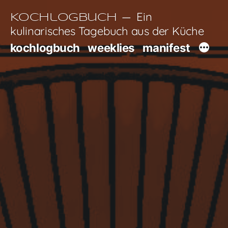
Zum
Ein
Kochlogbuch
Inhalt
kulinarisches Tagebuch aus der Küche
springen
kochlogbuch
weeklies
manifest