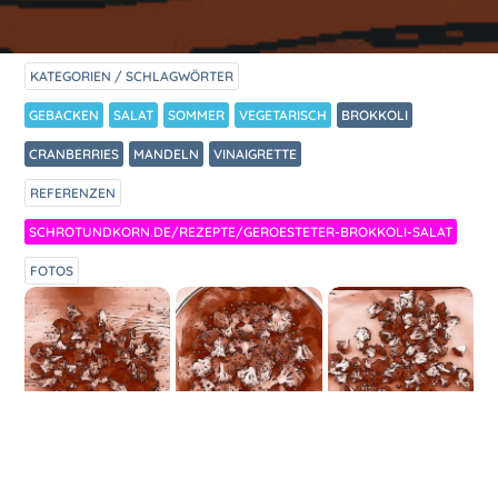
KATEGORIEN / SCHLAGWÖRTER
GEBACKEN
SALAT
SOMMER
VEGETARISCH
BROKKOLI
CRANBERRIES
MANDELN
VINAIGRETTE
REFERENZEN
SCHROTUNDKORN.DE/REZEPTE/GEROESTETER-BROKKOLI-SALAT
FOTOS