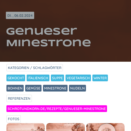
DI. , 06.02.2024
Genueser
Minestrone
KATEGORIEN / SCHLAGWÖRTER
GEKOCHT
ITALIENISCH
SUPPE
VEGETARISCH
WINTER
BOHNEN
GEMÜSE
MINESTRONE
NUDELN
REFERENZEN
SCHROTUNDKORN.DE/REZEPTE/GENUESER-MINESTRONE
FOTOS