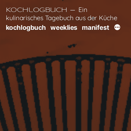
Zum
Ein
Kochlogbuch
Inhalt
kulinarisches Tagebuch aus der Küche
springen
kochlogbuch
weeklies
manifest