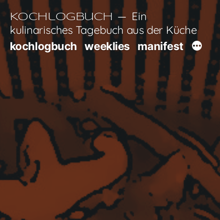
Zum
Ein
Kochlogbuch
Inhalt
kulinarisches Tagebuch aus der Küche
springen
kochlogbuch
weeklies
manifest