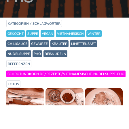
KATEGORIEN / SCHLAGWÖRTER
GEKOCHT
SUPPE
VEGAN
VIETNAMESISCH
WINTER
CHILISAUCE
GEWÜRZE
KRÄUTER
LIMETTENSAFT
NUDELSUPPE
PHO
REISNUDELN
REFERENZEN
SCHROTUNDKORN.DE/REZEPTE/VIETNAMESISCHE-NUDELSUPPE-PHO
FOTOS