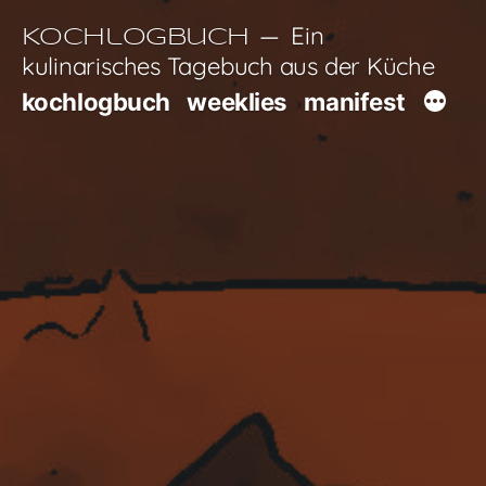
Zum
Ein
Kochlogbuch
Inhalt
kulinarisches Tagebuch aus der Küche
springen
kochlogbuch
weeklies
manifest