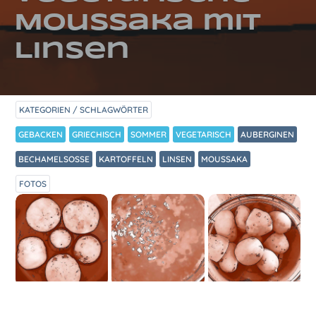
Moussaka mit
Linsen
KATEGORIEN / SCHLAGWÖRTER
GEBACKEN
GRIECHISCH
SOMMER
VEGETARISCH
AUBERGINEN
BECHAMELSOSSE
KARTOFFELN
LINSEN
MOUSSAKA
FOTOS