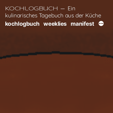
Zum
Ein
Kochlogbuch
Inhalt
kulinarisches Tagebuch aus der Küche
springen
kochlogbuch
weeklies
manifest