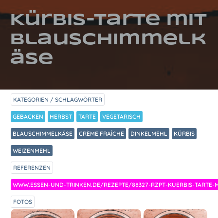
Kürbis-Tarte mit
Blauschimmelk
äse
KATEGORIEN / SCHLAGWÖRTER
GEBACKEN
HERBST
TARTE
VEGETARISCH
BLAUSCHIMMELKÄSE
CRÈME FRAÎCHE
DINKELMEHL
KÜRBIS
WEIZENMEHL
REFERENZEN
WWW.ESSEN-UND-TRINKEN.DE/REZEPTE/88327-RZPT-KUERBIS-TARTE-
FOTOS