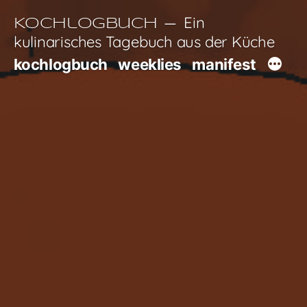
Zum
Ein
Kochlogbuch
Inhalt
kulinarisches Tagebuch aus der Küche
springen
kochlogbuch
weeklies
manifest