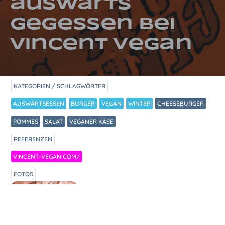
auswärts
gegessen bei
Vincent Vegan
KATEGORIEN / SCHLAGWÖRTER
AUSWÄRTSESSEN
BURGER
VEGAN
WINTER
CHEESEBURGER
POMMES
SALAT
VEGANER KÄSE
REFERENZEN
VINCENT-VEGAN.COM/
FOTOS