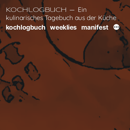
Zum
Ein
Kochlogbuch
Inhalt
kulinarisches Tagebuch aus der Küche
springen
kochlogbuch
weeklies
manifest