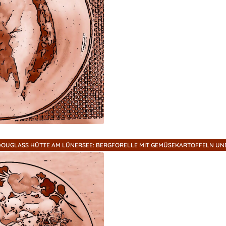
OUGLASS HÜTTE AM LÜNERSEE: BERGFORELLE MIT GEMÜSEKARTOFFELN UN