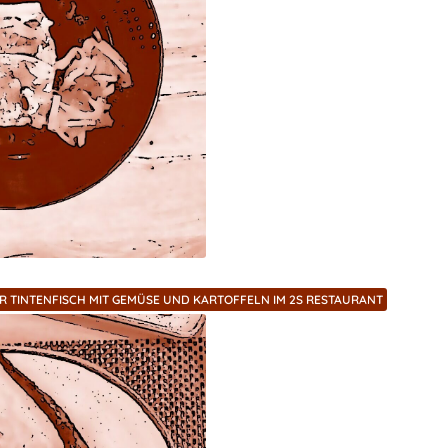
ER TINTENFISCH MIT GEMÜSE UND KARTOFFELN IM 2S RESTAURANT