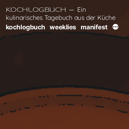
Zum
Ein
Kochlogbuch
Inhalt
kulinarisches Tagebuch aus der Küche
springen
kochlogbuch
weeklies
manifest