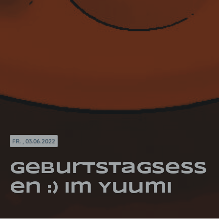
FR. , 03.06.2022
Geburtstagsess
en :) im Yuumi