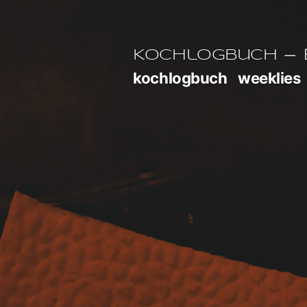
Zum
Inhalt
E
Kochlogbuch
springen
kochlogbuch
weeklies