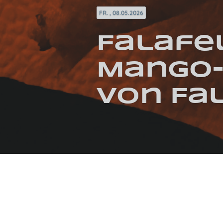
FR. , 08.05.2026
Falafe
Mango-
von Fa
KATEGORIEN / SCHLAGWÖRTER
ARABISCH
AUSWÄRTSESSEN
FRITTIERT