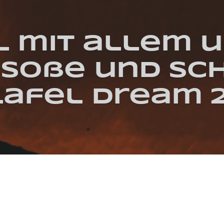
l mit allem 
Soße und sc
lafel Dream 2
VEGAN
WRAP
FALAFEL
KICHERERBSEN
KINO ARSENAL
MANGO-SOSS