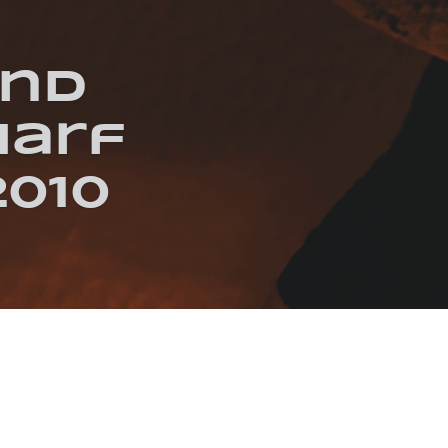
und
harf
010
E
SCHARF
SILENT GREEN