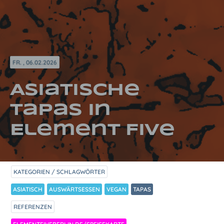
FR. , 06.02.2026
Asiatische
Tapas in
Element Five
KATEGORIEN / SCHLAGWÖRTER
ASIATISCH
AUSWÄRTSESSEN
VEGAN
TAPAS
REFERENZEN