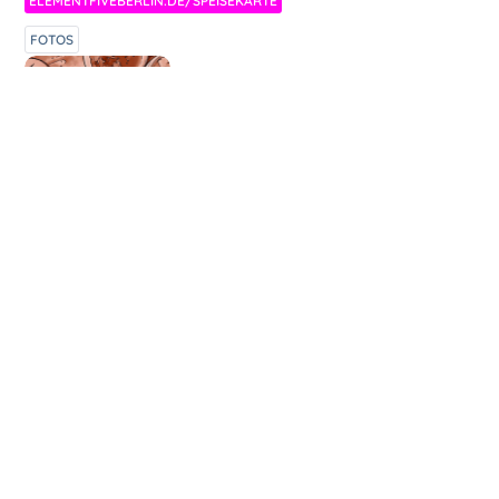
ELEMENTFIVEBERLIN.DE/SPEISEKARTE
FOTOS
ZUBEREITUNG
Mit Tobs mal wieder im Görli Kitz essen
gegangen. Wir haben 6 verschiedene Tapas
mit Reis und Udon genommen, vegan und
lecker.