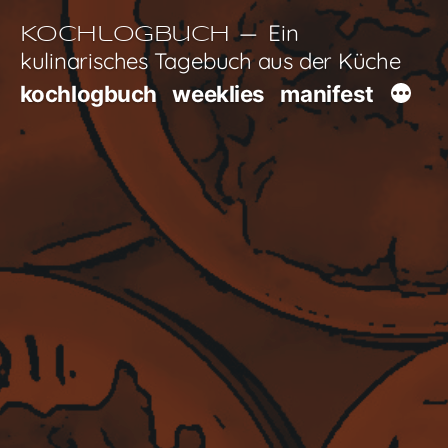
Zum
Ein
Kochlogbuch
Inhalt
kulinarisches Tagebuch aus der Küche
springen
kochlogbuch
weeklies
manifest