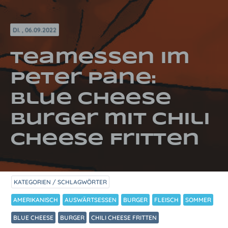
DI. , 06.09.2022
Teamessen im
Peter Pane:
Blue Cheese
Burger mit Chili
Cheese Fritten
KATEGORIEN / SCHLAGWÖRTER
AMERIKANISCH
AUSWÄRTSESSEN
BURGER
FLEISCH
SOMMER
BLUE CHEESE
BURGER
CHILI CHEESE FRITTEN