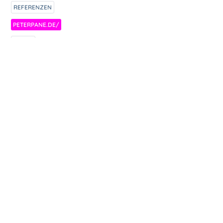
REFERENZEN
PETERPANE.DE/
FOTOS
ZUBEREITUNG
Gute Burger Kombi.
ÄHNLICHE REZEPTE
AUSWÄRTS ESSEN BEI REMBRANDT-BURGER: BLAUWE BIRNE