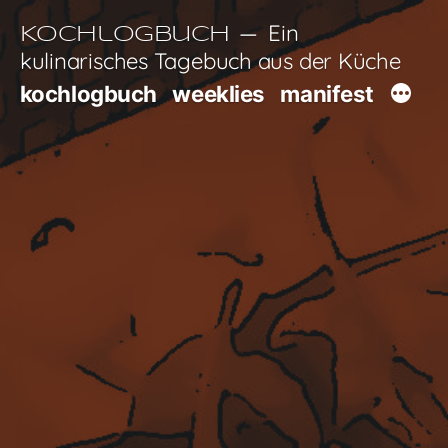
Zum
Ein
Kochlogbuch
Inhalt
kulinarisches Tagebuch aus der Küche
springen
kochlogbuch
weeklies
manifest