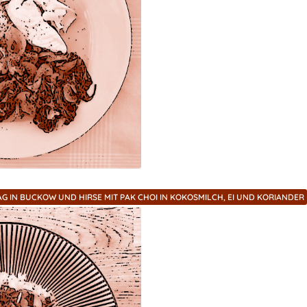
G IN BUCKOW UND HIRSE MIT PAK CHOI IN KOKOSMILCH, EI UND KORIANDER