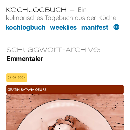
Zum
Ein
Kochlogbuch
Inhalt
kulinarisches Tagebuch aus der Küche
springen
kochlogbuch
weeklies
manifest
Schlagwort-Archive:
Emmentaler
26.06.2024
GRATIN BATAVIA OEUFS