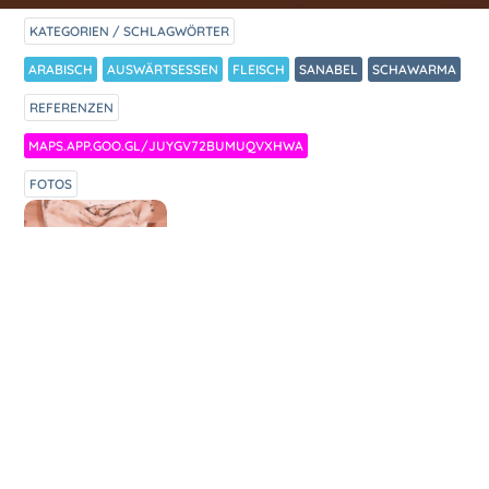
KATEGORIEN / SCHLAGWÖRTER
ARABISCH
AUSWÄRTSESSEN
FLEISCH
SANABEL
SCHAWARMA
REFERENZEN
MAPS.APP.GOO.GL/JUYGV72BUMUQVXHWA
FOTOS
ZUBEREITUNG
Nach langer Fahrradtour mit Plattem und
kompletter Durchnässung im Wolkenbruch