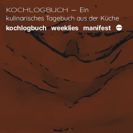
Zum
Ein
Kochlogbuch
Inhalt
kulinarisches Tagebuch aus der Küche
springen
kochlogbuch
weeklies
manifest