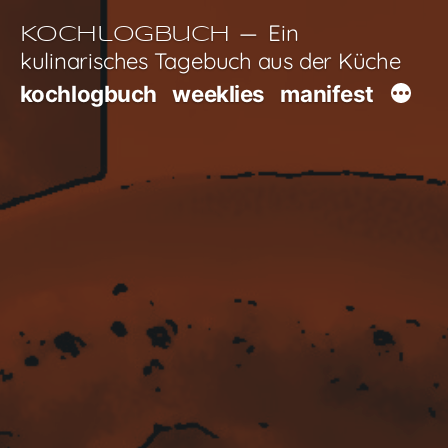
Zum
Ein
Kochlogbuch
Inhalt
kulinarisches Tagebuch aus der Küche
springen
kochlogbuch
weeklies
manifest