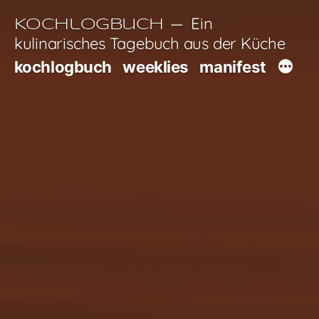
Zum
Ein
Kochlogbuch
Inhalt
kulinarisches Tagebuch aus der Küche
springen
kochlogbuch
weeklies
manifest