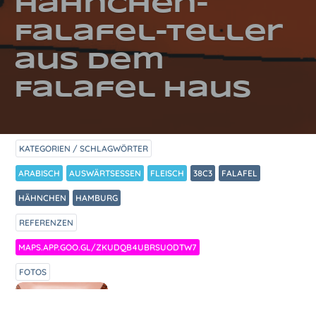
Hähnchen-
Falafel-Teller
aus dem
Falafel Haus
KATEGORIEN / SCHLAGWÖRTER
ARABISCH
AUSWÄRTSESSEN
FLEISCH
38C3
FALAFEL
HÄHNCHEN
HAMBURG
REFERENZEN
MAPS.APP.GOO.GL/ZKUDQB4UBRSUODTW7
FOTOS