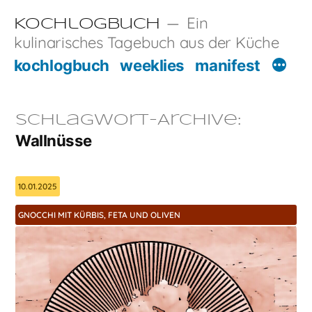
Zum
Ein
Kochlogbuch
Inhalt
kulinarisches Tagebuch aus der Küche
springen
kochlogbuch
weeklies
manifest
Schlagwort-Archive:
Wallnüsse
10.01.2025
GNOCCHI MIT KÜRBIS, FETA UND OLIVEN