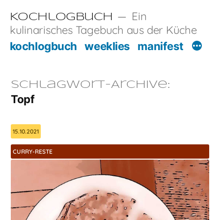
Zum
Ein
Kochlogbuch
Inhalt
kulinarisches Tagebuch aus der Küche
springen
kochlogbuch
weeklies
manifest
Schlagwort-Archive:
Topf
15.10.2021
CURRY-RESTE