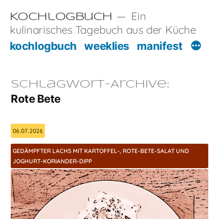
Zum
Ein
Kochlogbuch
Inhalt
kulinarisches Tagebuch aus der Küche
springen
kochlogbuch
weeklies
manifest
Schlagwort-Archive:
Rote Bete
06.07.2026
GEDÄMPFTER LACHS MIT KARTOFFEL-, ROTE-BETE-SALAT UND
JOGHURT-KORIANDER-DIPP