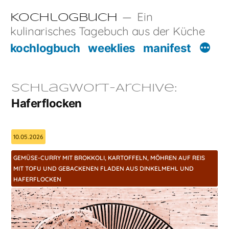
Zum
Ein
Kochlogbuch
Inhalt
kulinarisches Tagebuch aus der Küche
springen
kochlogbuch
weeklies
manifest
Schlagwort-Archive:
Haferflocken
10.05.2026
GEMÜSE-CURRY MIT BROKKOLI, KARTOFFELN, MÖHREN AUF REIS
MIT TOFU UND GEBACKENEN FLADEN AUS DINKELMEHL UND
HAFERFLOCKEN