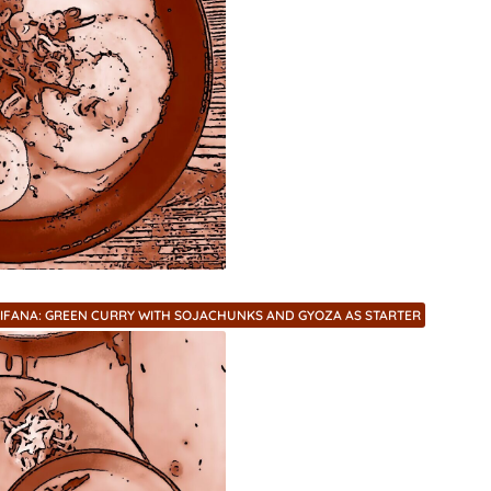
RIFANA: GREEN CURRY WITH SOJACHUNKS AND GYOZA AS STARTER