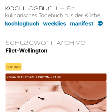
Zum
Ein
Kochlogbuch
Inhalt
kulinarisches Tagebuch aus der Küche
springen
kochlogbuch
weeklies
manifest
Schlagwort-Archive:
Filet-Wellington
12.12.2020
VEGANER FILET-WELLINGTON-KRANZ