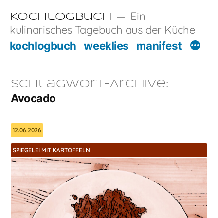
Zum
Ein
Kochlogbuch
Inhalt
kulinarisches Tagebuch aus der Küche
springen
kochlogbuch
weeklies
manifest
Schlagwort-Archive:
Avocado
12.06.2026
SPIEGELEI MIT KARTOFFELN