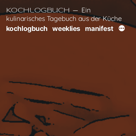
Zum
Ein
Kochlogbuch
Inhalt
kulinarisches Tagebuch aus der Küche
springen
kochlogbuch
weeklies
manifest