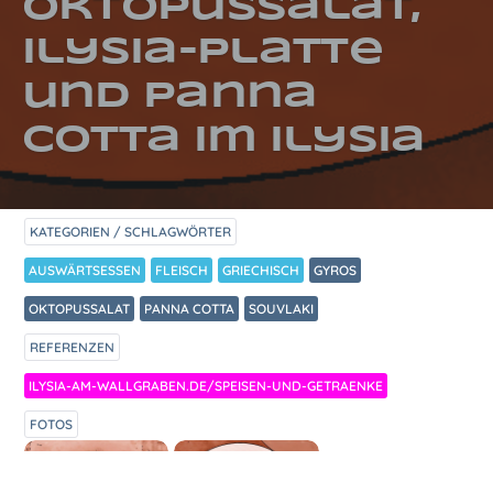
Oktopussalat,
Ilysia-Platte
und Panna
Cotta im Ilysia
KATEGORIEN / SCHLAGWÖRTER
AUSWÄRTSESSEN
FLEISCH
GRIECHISCH
GYROS
OKTOPUSSALAT
PANNA COTTA
SOUVLAKI
REFERENZEN
ILYSIA-AM-WALLGRABEN.DE/SPEISEN-UND-GETRAENKE
FOTOS