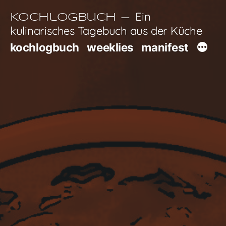
Zum
Ein
Kochlogbuch
Inhalt
kulinarisches Tagebuch aus der Küche
springen
kochlogbuch
weeklies
manifest