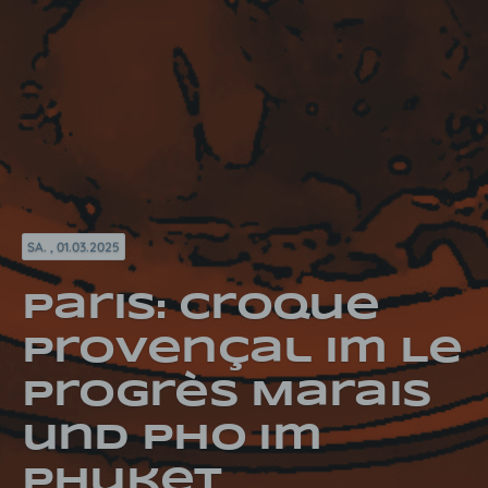
SA. , 01.03.2025
Paris: Croque
Provençal im Le
Progrès Marais
und Pho im
Phuket