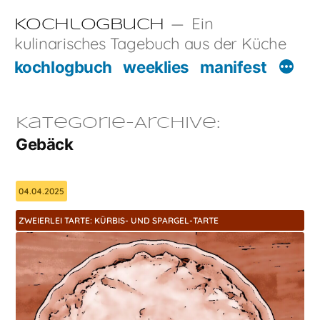
Zum
Ein
Kochlogbuch
Inhalt
kulinarisches Tagebuch aus der Küche
springen
kochlogbuch
weeklies
manifest
Kategorie-Archive:
Gebäck
04.04.2025
ZWEIERLEI TARTE: KÜRBIS- UND SPARGEL-TARTE