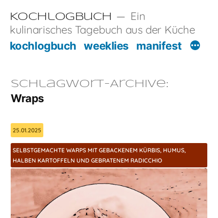
Zum
Ein
Kochlogbuch
Inhalt
kulinarisches Tagebuch aus der Küche
springen
kochlogbuch
weeklies
manifest
Schlagwort-Archive:
Wraps
25.01.2025
SELBSTGEMACHTE WARPS MIT GEBACKENEM KÜRBIS, HUMUS,
HALBEN KARTOFFELN UND GEBRATENEM RADICCHIO