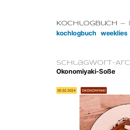
Zum
Inhalt
E
Kochlogbuch
springen
kochlogbuch
weeklies
Schlagwort-Arc
Okonomiyaki-Soße
05.02.2024
OKONOMIYAKI