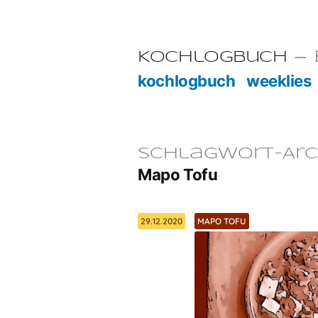
Zum
Inhalt
E
Kochlogbuch
springen
kochlogbuch
weeklies
Schlagwort-Arc
Mapo Tofu
29.12.2020
MAPO TOFU